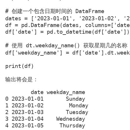
# 创建一个包含日期时间的 DataFrame

dates = ['2023-01-01', '2023-01-02', '2
df = pd.DataFrame(dates, columns=['date'
df['date'] = pd.to_datetime(df['date'])

# 使用 dt.weekday_name() 获取星期几的名称

df['weekday_name'] = df['date'].dt.week
print(df)
输出将会是：
        date weekday_name

0 2023-01-01       Sunday

1 2023-01-02        Monday

2 2023-01-03       Tuesday

3 2023-01-04    Wednesday

4 2023-01-05     Thursday