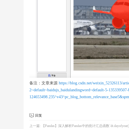
备注：文章来源
https://blog.csdn.net/weixin_52326113/art
2~default~baidujs_baidulandingword~default-5-135339507-
124653498.235^v43^pc_blog_bottom_relevance_base5&spm
回复
上一篇:
【Pandas】深入解析Pandas中的统计汇总函数`dt.dayofyear()