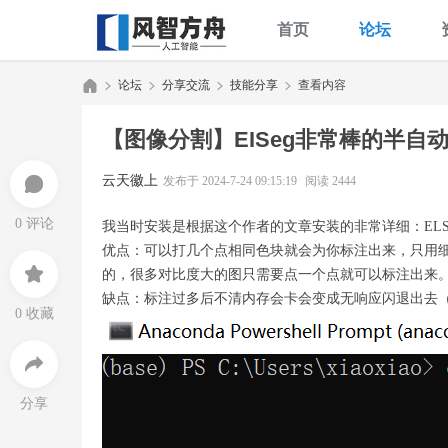
首页
论坛
论坛
分享交流
技能分享
查看内容
【图像分割】EISeg非常棒的半自
风
»
›
›
›
云天徽上
发布于 2024-7-24 09:15:19
阅读 2444
0 评论
我当时安装是根据这个作者的文章安装的非常详细：ELS
优点：可以打几个点相同色块就会为你标注出来，只用
的，很多对比度大的图只需要点一个点就可以标注出来
缺点：标注过多后不清内存会卡会变成无响应闪退出去
0 收藏
智
分享