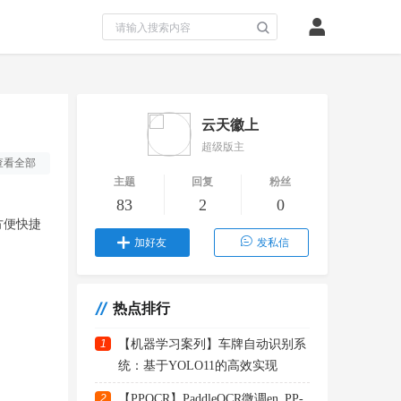
云天徽上
超级版主
查看全部
主题
回复
粉丝
83
2
0
方便快捷
加好友
发私信
热点排行
1
【机器学习案列】车牌自动识别系
统：基于YOLO11的高效实现
2
【PPOCR】PaddleOCR微调en_PP-